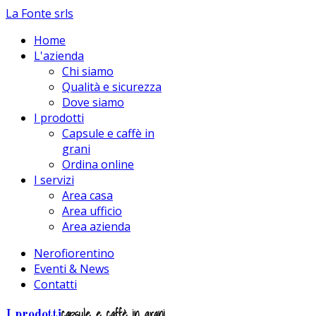
La Fonte srls
Home
L'azienda
Chi siamo
Qualità e sicurezza
Dove siamo
I prodotti
Capsule e caffè in
grani
Ordina online
I servizi
Area casa
Area ufficio
Area azienda
Nerofiorentino
Eventi & News
Contatti
capsule e caffè in grani
I prodotti