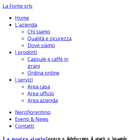
La Fonte srls
Home
L'azienda
Chi siamo
Qualità e sicurezza
Dove siamo
I prodotti
Capsule e caffè in
grani
Ordina online
I servizi
Area casa
Area ufficio
Area azienda
Nerofiorentino
Eventi & News
Contatti
Servizio e distribuzione di snack e bevande
La nostra storia